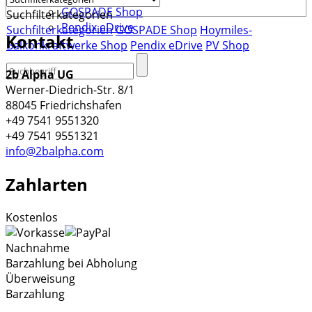
GOSPADE Shop
Suchfilterkategorien
Pendix eDrive
Suchfilterkategorien
GOSPADE Shop
Hoymiles-
Kontakt
Balkonkraftwerke Shop
Pendix eDrive
PV Shop
2b Alpha UG
Werner-Diedrich-Str. 8/1
88045 Friedrichshafen
+49 7541 9551320
+49 7541 9551321
info@2balpha.com
Zahlarten
Kostenlos
Nachnahme
Barzahlung bei Abholung
Überweisung
Barzahlung