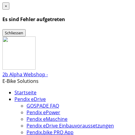
×
Es sind Fehler aufgetreten
Schliessen
2b Alpha Webshop -
E-Bike Solutions
Startseite
Pendix eDrive
GOSPADE FAQ
Pendix ePower
Pendix eMaschine
Pendix eDrive Einbauvoraussetzungen
Pendix.bike PRO App